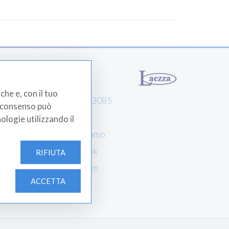
Laezza Srl
che e, con il tuo
0812203085
el consenso può
Contatti
nologie utilizzando il
Dove siamo
Facebook
RIFIUTA
...
Instagram
e
ACCETTA