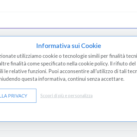
tti Medicali
Diagnostica
Informativa sui Cookie
zionate utilizziamo cookie o tecnologie simili per finalità tecni
etica
Elettrocardiografi
tre finalità come specificato nella cookie policy. Il rifiuto d
 le relative funzioni. Puoi acconsentire all’utilizzo di tali tec
ance & Altimetri
Test Diagnostici
Chiudendo questa informativa, continui senza accettare.
rgenza Primo Soccorso
Analisi Cliniche
icazioni
Analizzatori Di Grasso Co
LLA PRIVACY
Scopri di più e personalizza
itari, Ortopedia, Ausi...
Curette Dermatologich
ecologia