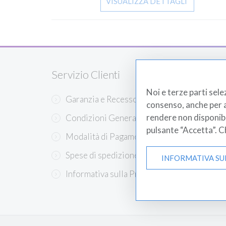
VISUALIZZA DETTAGLI
Servizio Clienti
Prodo
Noi e terze parti sele
Garanzia e Recesso
Est
consenso, anche per al
rendere non disponibili
Condizioni Generali di Ve...
Bil
pulsante “Accetta”. 
Modalità di Pagamento
Eme
Spese di spedizione
Med
INFORMATIVA SU
Informativa sulla Privacy
San
Gin