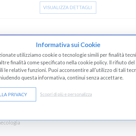
VISUALIZZA DETTAGLI
Informativa sui Cookie
tti Medicali
Diagnostica
zionate utilizziamo cookie o tecnologie simili per finalità tecni
tre finalità come specificato nella cookie policy. Il rifiuto d
etica
Elettrocardiografi
 le relative funzioni. Puoi acconsentire all’utilizzo di tali tec
ance & Altimetri
Test Diagnostici
Chiudendo questa informativa, continui senza accettare.
rgenza Primo Soccorso
Analisi Cliniche
LLA PRIVACY
Scopri di più e personalizza
icazioni
Analizzatori Di Grasso Co
itari, Ortopedia, Ausi...
Curette Dermatologich
ecologia