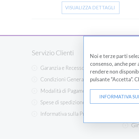
VISUALIZZA DETTAGLI
Servizio Clienti
Prodo
Noi e terze parti sele
consenso, anche per al
Garanzia e Recesso
Est
rendere non disponibili
Condizioni Generali di Ve...
Bil
pulsante “Accetta”. 
Modalità di Pagamento
Eme
INFORMATIVA SU
Spese di spedizione
Med
Informativa sulla Privacy
San
Gin