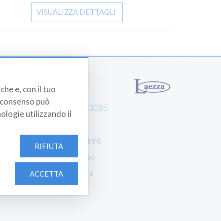
VISUALIZZA DETTAGLI
Laezza Srl
che e, con il tuo
el consenso può
0812203085
nologie utilizzando il
Contatti
Dove siamo
RIFIUTA
Facebook
...
Instagram
ACCETTA
e