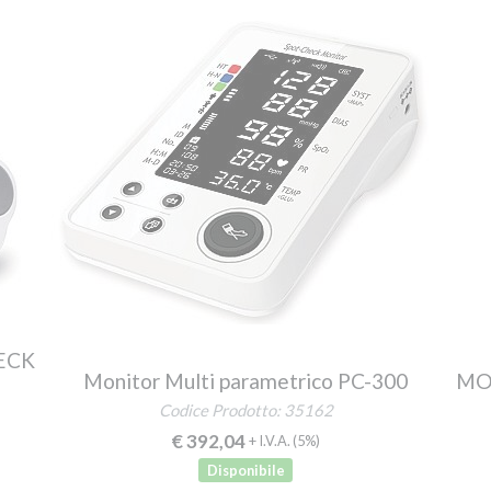
HECK
Monitor Multi parametrico PC-300
MO
Codice Prodotto: 35162
€ 392,04
+ I.V.A.
(5%)
Disponibile