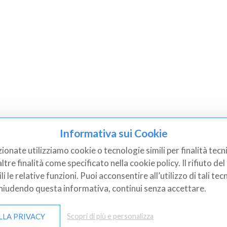
Informativa sui Cookie
tti Medicali
Diagnostica
zionate utilizziamo cookie o tecnologie simili per finalità tecni
tre finalità come specificato nella cookie policy. Il rifiuto d
etica
Elettrocardiografi
 le relative funzioni. Puoi acconsentire all’utilizzo di tali tec
Chiudendo questa informativa, continui senza accettare.
ance & Altimetri
Test Diagnostici
rgenza Primo Soccorso
Analisi Cliniche
LLA PRIVACY
Scopri di più e personalizza