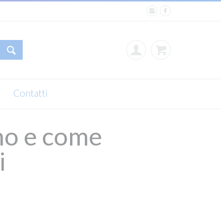
Contatti
amo e come
i