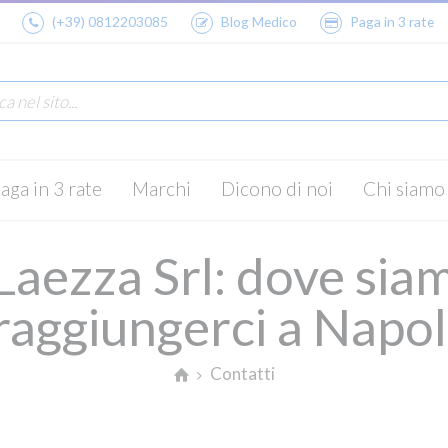
(+39) 0812203085
Blog Medico
Paga in 3 rate
aga in 3 rate
Marchi
Dicono di noi
Chi siamo
Laezza Srl: dove si
raggiungerci a Napol
Contatti