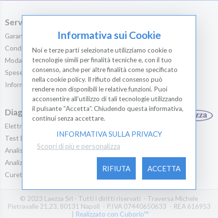
Servizio Clienti
Prodotti Medicali
Informativa sui Cookie
Garanzia e Recesso
Estetica
Condizioni General...
Bilance & Altimetr...
Noi e terze parti selezionate utilizziamo cookie o
Modalità di Pagame...
Emergenza Primo So...
tecnologie simili per finalità tecniche e, con il tuo
consenso, anche per altre finalità come specificato
Spese di spedizion...
Medicazioni
nella cookie policy. Il rifiuto del consenso può
Informativa sulla...
Sanitari, Ortopedi...
rendere non disponibili le relative funzioni. Puoi
Ginecologia
acconsentire all’utilizzo di tali tecnologie utilizzando
il pulsante “Accetta”. Chiudendo questa informativa,
Diagnostica
Laezza Srl
continui senza accettare.
Elettrocardiografi
0812203085
INFORMATIVA SULLA PRIVACY
Test Diagnostici
Contatti
Scopri di più e personalizza
Analisi Cliniche
Dove siamo
Analizzatori Di Gr...
Facebook
RIFIUTA
ACCETTA
Curette Dermatolog...
Instagram
© 2023 Laezza Srl - Tutti i diritti riservati - Traversa Michele
Pietravalle 21,23, 80131 Napoli - P.IVA 07440650633 - REA 616953
|
Realizzato con Cuborio™