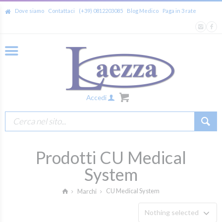
Dove siamo
Contattaci
(+39) 0812203085
Blog Medico
Paga in 3 rate
Accedi
Prodotti CU Medical
System
CU Medical System
Marchi
Nothing selected